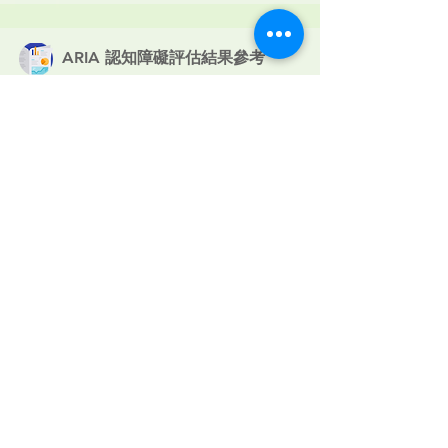
ARIA 認知障礙評估結果參考
<0.4 低風險水平
0.4-0.6 中風險水平
>0.6 高風險水平
​新冠病毒康復者認知風險
據世衛統計，約10-25%新冠病毒康復者會出
現認知功能受損，包括: 味覺或臭覺受損、
健忘、缺乏集中力等。
科學研究指出，長新冠患者的大腦結構發生
了顯著變化甚至輕度萎縮。
ARIA認知障礙風險評估有助評估及辨識大腦