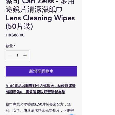
蔡司 Carl Zeiss - 多用
途鏡片清潔濕紙巾
Lens Cleaning Wipes
(50片裝)
價
HK$88.00
格
數量
*
新增至購物車
*由於貨品以順豐到付方式派送，結帳時運費
將顯示為0，實質運費以順豐單號為準
蔡司專業光學擦鏡紙50片裝專業配方，溫
和、安全、快速清潔精密光學鏡片，不傷害