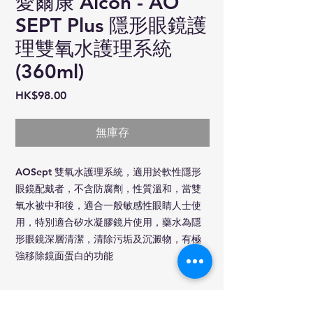
愛爾康 Alcon - AO
SEPT Plus 隱形眼鏡護
理雙氧水護理系統
(360ml)
價
HK$98.00
格
無庫存
AOSept 雙氧水護理系統，適用於軟性隱形
眼鏡配戴者，不含防腐劑，性質溫和，當雙
氧水被中和後，適合一般敏感性眼睛人士使
用，特別適合矽水凝膠鏡片使用，藥水為隱
形眼鏡深層清潔，清除污垢及沉澱物，有極
強移除鏡面蛋白的功能
產品信息