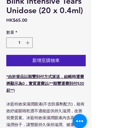
Blink Intensive Tears
Unidose (20 x 0.4ml)
價
HK$65.00
格
數量
*
新增至購物車
*由於貨品以順豐到付方式派送，結帳時運費
將顯示為0，實質運費以(**順豐運費到付$30
起**)
冰藍特效保濕潤眼液(不含防腐劑配方)，能有
效紓緩眼睛乾澀不適能提供持久滋潤，改善
視覺質素。冰藍特效保濕潤眼液內含高水份
滋潤份子，讓雙眼持久保持滋潤、健康。